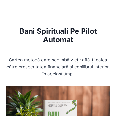
Skip
to
content
Bani Spirituali Pe Pilot
Automat
Cartea metodă care schimbă vieți: află-ți calea
către prosperitatea financiară și echilibrul interior,
în același timp.