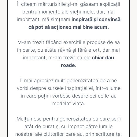
Îi citeam mărturisirile și-mi găseam explicații
pentru momente ale vieții mele, dar, mai
important, mă simțeam
inspirată și convinsă
că pot să acționez mai bine acum.
M-am trezit făcând exercițiile propuse de ea
în carte, cu atâta râvnă și fără efort. dar mai
important, m-am trezit că ele
chiar dau
roade.
Îi mai apreciez mult generozitatea de a ne
vorbi despre sursele inspirației ei, într-o lume
în care puțini vorbesc despre cei ce le-au
modelat viața.
Mulțumesc pentru generozitatea cu care scrii
atât de curat și cu impact către lumile
noastre, ale cititorilor care au, prin scriitura ta,